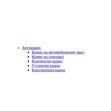
Автокрани
Крани на автомобільному шасі
Крани на спецшасі
Всюдихідні крани
Гусеничні крани
Короткобазні крани