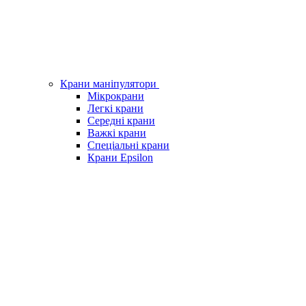
Крани маніпулятори
Мікрокрани
Легкі крани
Середні крани
Важкі крани
Спеціальні крани
Крани Epsilon