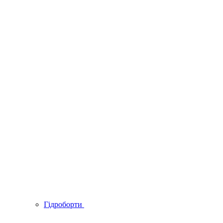
Гідроборти