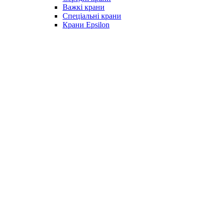
Важкі крани
Спеціальні крани
Крани Epsilon