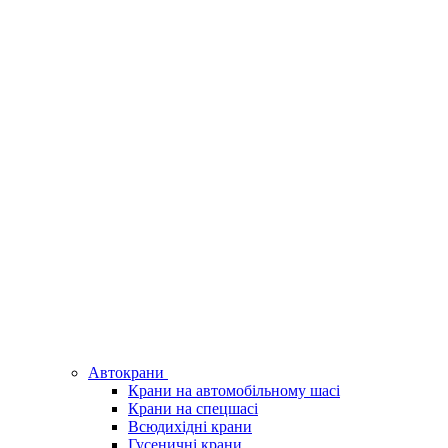
Автокрани
Крани на автомобільному шасі
Крани на спецшасі
Всюдихідні крани
Гусеничні крани