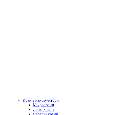
Крани маніпулятори
Мікрокрани
Легкі крани
Середні крани