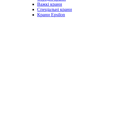
Важкі крани
Спеціальні крани
Крани Epsilon