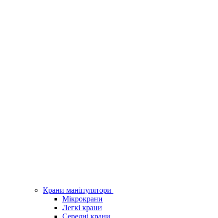
Крани маніпулятори
Мікрокрани
Легкі крани
Середні крани