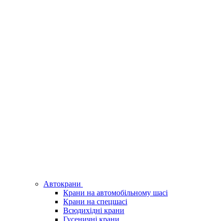
Автокрани
Крани на автомобільному шасі
Крани на спецшасі
Всюдихідні крани
Гусеничні крани