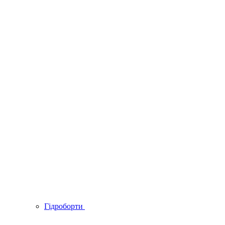
Гідроборти