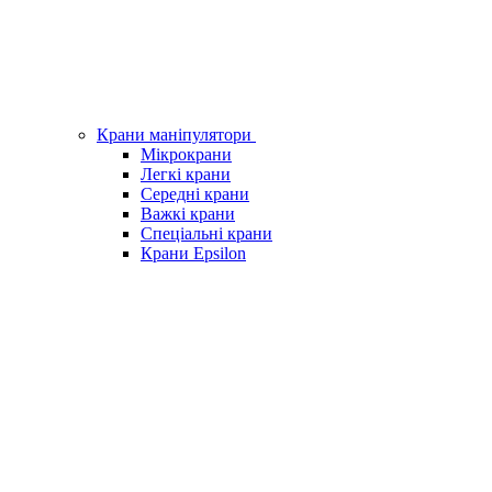
Крани маніпулятори
Мікрокрани
Легкі крани
Середні крани
Важкі крани
Спеціальні крани
Крани Epsilon