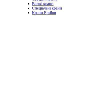
Важкі крани
Спеціальні крани
Крани Epsilon