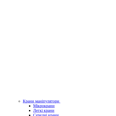
Крани маніпулятори
Мікрокрани
Легкі крани
Середні крани