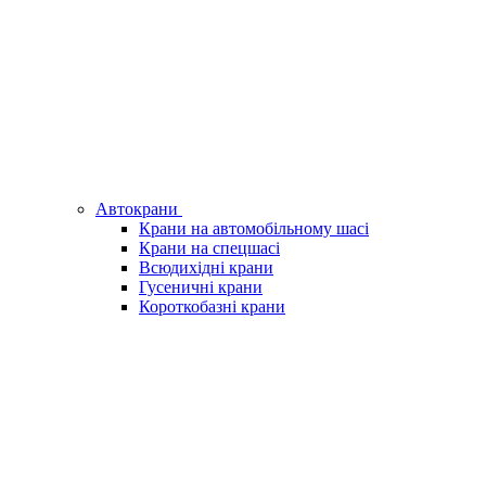
Автокрани
Крани на автомобільному шасі
Крани на спецшасі
Всюдихідні крани
Гусеничні крани
Короткобазні крани