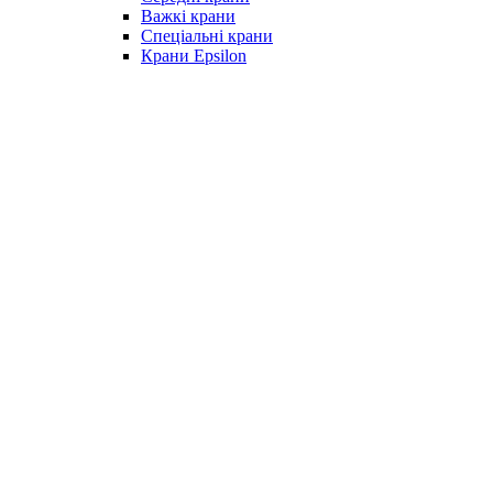
Важкі крани
Спеціальні крани
Крани Epsilon