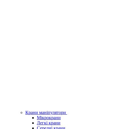
Крани маніпулятори
Мікрокрани
Легкі крани
Середні крани