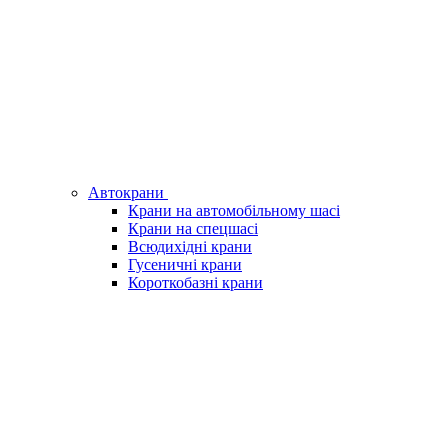
Автокрани
Крани на автомобільному шасі
Крани на спецшасі
Всюдихідні крани
Гусеничні крани
Короткобазні крани