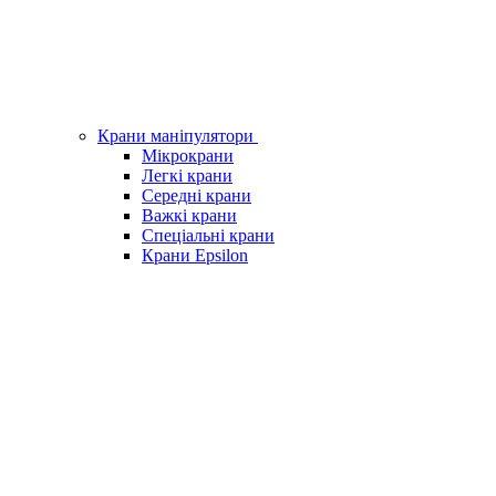
Крани маніпулятори
Мікрокрани
Легкі крани
Середні крани
Важкі крани
Спеціальні крани
Крани Epsilon