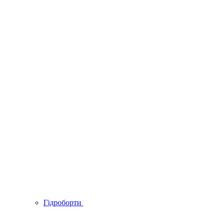
Гідроборти