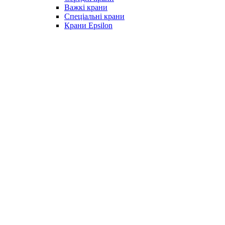
Важкі крани
Спеціальні крани
Крани Epsilon