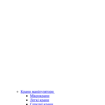
Крани маніпулятори
Мікрокрани
Легкі крани
Середні крани