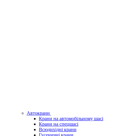
Автокрани
Крани на автомобільному шасі
Крани на спецшасі
Всюдихідні крани
Гусеничні крани