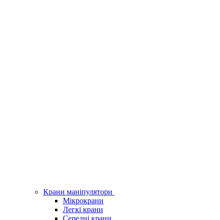
Крани маніпулятори
Мікрокрани
Легкі крани
Середні крани