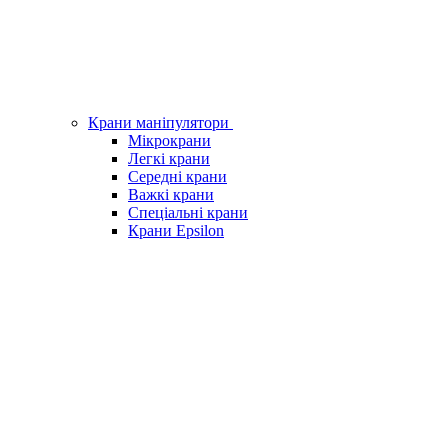
Крани маніпулятори
Мікрокрани
Легкі крани
Середні крани
Важкі крани
Спеціальні крани
Крани Epsilon