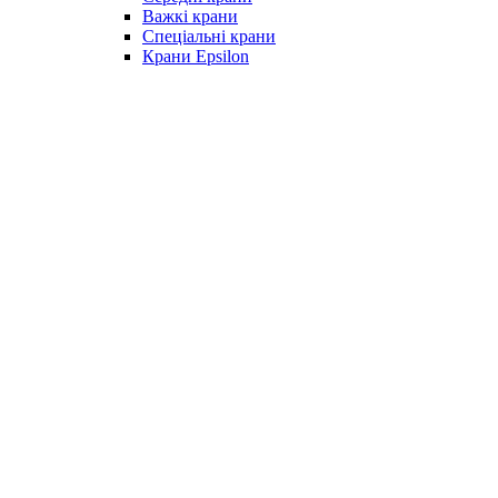
Важкі крани
Спеціальні крани
Крани Epsilon