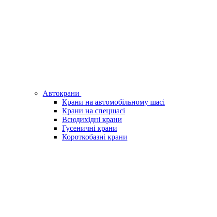
Автокрани
Крани на автомобільному шасі
Крани на спецшасі
Всюдихідні крани
Гусеничні крани
Короткобазні крани