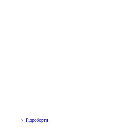
Гідроборти