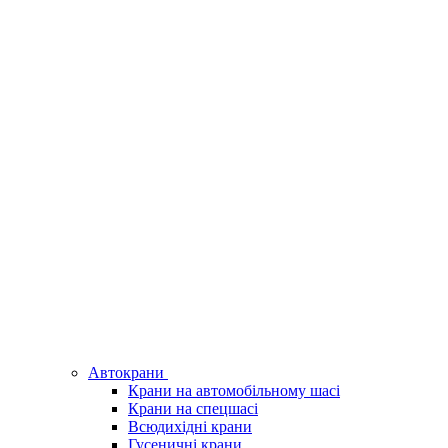
Автокрани
Крани на автомобільному шасі
Крани на спецшасі
Всюдихідні крани
Гусеничні крани