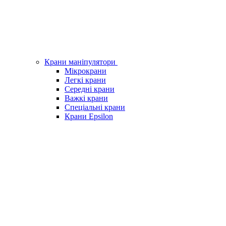
Крани маніпулятори
Мікрокрани
Легкі крани
Середні крани
Важкі крани
Спеціальні крани
Крани Epsilon