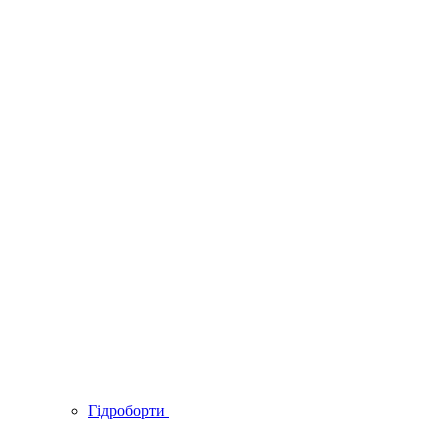
Гідроборти