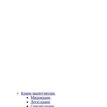
Крани маніпулятори
Мікрокрани
Легкі крани
Середні крани