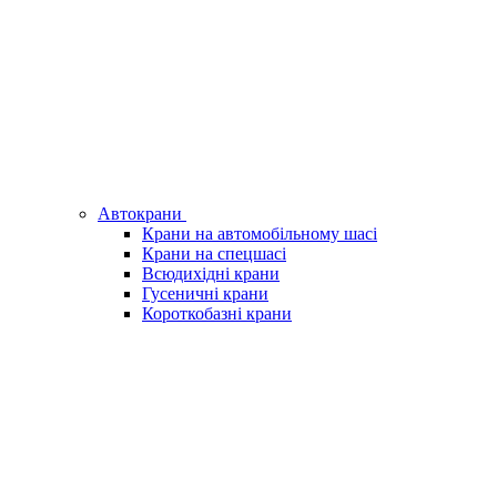
Автокрани
Крани на автомобільному шасі
Крани на спецшасі
Всюдихідні крани
Гусеничні крани
Короткобазні крани