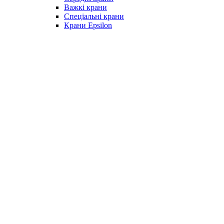
Важкі крани
Спеціальні крани
Крани Epsilon