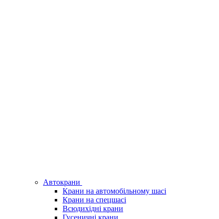
Автокрани
Крани на автомобільному шасі
Крани на спецшасі
Всюдихідні крани
Гусеничні крани